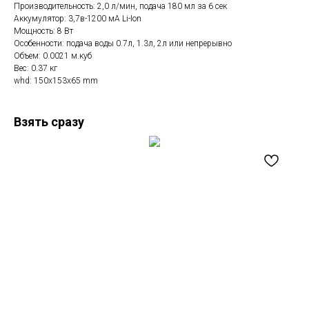
Производительность: 2,0 л/мин, подача 180 мл за 6 сек
Аккумулятор: 3,7в-1200 мА Li-Ion
Мощность: 8 Вт
Особенности: подача воды 0.7л, 1.3л, 2л или непрерывно
Объем: 0.0021 м.куб
Вес: 0.37 кг
whd: 150x153x65 mm
Взять сразу