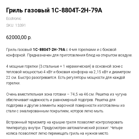
Гриль газовый 1C-8804T-2H-79A
Ecotronic
SKU:
13391
62000,00
р.
Гриль газовый
1C-8804T-2H-79A
с 4-мя горелками и с боковой
конфоркой. Предназначен для приготовления блюд на открытом воздухе.
4 мощные горелки (3 стальные + 1 керамическая) в основной зоне с
тепловой мощностью 4 кВт и боковая конфорка на 2,15 кВт и диаметром
22 см. Быстро разогревается. Есть регуляторы мощности для каждой
горелки.
Очень вместительная зона готовки – 74,5 на 46 см. Решетка из чугуна
обеспечивает надежность и равномерный подогрев. Решетка для
подогрева и другие элементы жарочной поверхности изготовлены из
стали с эмалированным покрытием, которое легко мыть.
Встроенный термометр на крышке гриля позволяет контролировать
температуру внутри. Предусмотрен автоматический розжиг. Четыре
колеса позволяют легко перемещать гриль на нужное место.