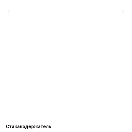
Стаканодержатель
Че