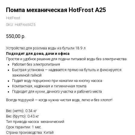
Помпа механическая HotFrost А25
HotFrost
SKU:
HotFrostА25
550,00
р.
Устройство для розлива воды из бутыли 18.9 л
Подходит для дома, дачи и офиса
Простое и удобное решение для подачи питьевой воды без электричества.
Работает без электропитания
Быстрая установка — надевается прямо на бутыль и фиксируется
зажимной гайкой
Подаёт воду порционно при нажатии на кнопку насоса
Компактная, надёжная и гигиеничная помпа
Подходит для кухни, дачного участка и рабочего места
Всегда под рукой — когда нужна чистая вода, легко и без хлопот!
Вес (нетто): 0.34 кг
Вес (брутто): 0.43 кг
Тип привода насоса: механический
Срок гарантии: 1 мес.
Страна производства: Китай