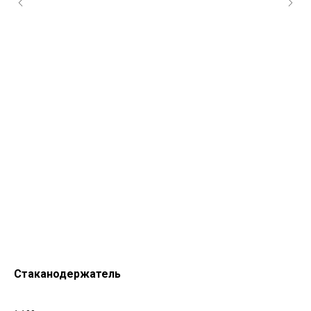
Стаканодержатель
Бу
Бут