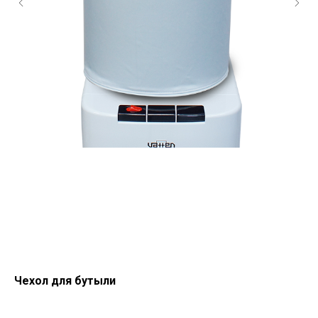
Чехол для бутыли
Бу
Бут