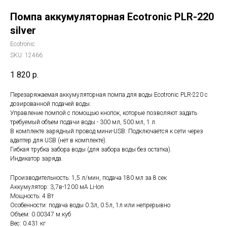
Помпа аккумуляторная Ecotronic PLR-220
silver
Ecotronic
SKU:
12466
1 820
р.
Перезаряжаемая аккумуляторная помпа для воды Ecotronic PLR-220 с
дозированной подачей воды.
Управление помпой с помощью кнопок, которые позволяют задать
требуемый объем подачи воды - 300 мл, 500 мл, 1 л.
В комплекте зарядный провод мини-USB. Подключается к сети через
адаптер для USB (нет в комплекте).
Гибкая трубка забора воды (для забора воды без остатка).
Индикатор заряда.
Производительность: 1,5 л/мин, подача 180 мл за 8 сек
Аккумулятор: 3,7в-1200 мА Li-Ion
Мощность: 4 Вт
Особенности: подача воды 0.3л, 0.5л, 1л или непрерывно
Объем: 0.00347 м.куб
Вес: 0.431 кг