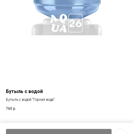
Бутыль с водой
Ст
Бутыль с водой "Горная вода"
760
р.
1 1