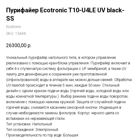
Пурифайер Ecotronic T10-U4LE UV black-
SS
Ecotronic
SKU:
13446
26300,00
р.
Уникальный пурифайер напольного типа, в котором управление
реализовано с помощью кран-блока управления. Пурифайер включает в
себя 4-х ступенчатую систему фильтрации с UF мембраной, а также UV
лампу для дезинфекции и сохранения уже приготовленной
(отфильтрованной) воды в аппарате как можно дольше свежей. Обработка
UV-лампой происходит в течение 5 мин, каждые 30 мин. Стильный
дизайн с одним краном подачи воды (горячей воды, холодной воды или
воды комнатной температуры ). Выбор режима подачи воды поворотом,
включение с помощью нажима кружкой. Защита от случайной подачи
горячей воды, снимается касанием сенсорной кнопки. Индикация в
случае необходимости замены фильтров. Корпус черного цвета со
вставками из нержавеющей стали.
Тип установки: Напольный
Тип охлаждения: Электронный
Производительность по гор.воде: Большая