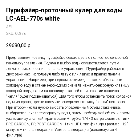
Пурифайер-проточный кулер для воды
LC-AEL-770s white
AEL
SKU:
00278
29680,00
р.
Представляем новинку пурифайер белого цвета с полностью сенсорной
панелью управления. Подача и выбор воды осуществляется путем
легкого прикосновения на панель управления. Пурифайер работает в
двух режимах - используя либо левую или левую и правую панели
управления. Например, при первом режиме - для того чтобы налить
холодную воду в стакан необходимо сначала нажать сенсорную клавишу
холодной воды, затем на клавишу с каплей (при нажатии клавиша
"капля" будет подсвечиваться). Для того чтобы остановить поток холодной
воды из крана, просто нажмите сенсорную клавишу "капля" повторно.
При втором - если нужно выбрать определенный объем стаканчика,
выбираете сначала температуру воды, затем необходимой объем и потом
уже клавишу с каплей. кран врезки + трубка 1/4 - 3 метра фильтры тип -
PRE CARBON, PP, POST CARBON - I тип, UF-U тип фильтры размер - 12"
мануал + типа фильтрации: Ультра фильтрация (используется 4
фильтра)