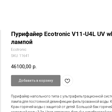
Пурифайер Ecotronic V11-U4L UV wh
лампой
Ecotronic
SKU:
11641
46100,00
р.
Добавить в корзину
Пурифайер напольного типа с ультрафильтрационной сист
лампа для постоянной дезинфекции фильтрованной воды. К
Кран горячей воды с защитой от детей. Большой бак горячей