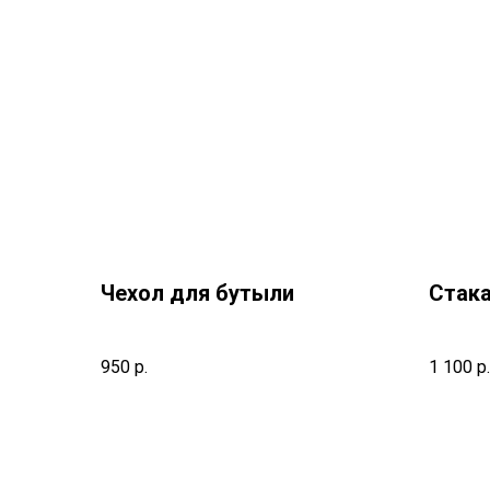
Чехол для бутыли
Стак
950
р.
1 100
р.