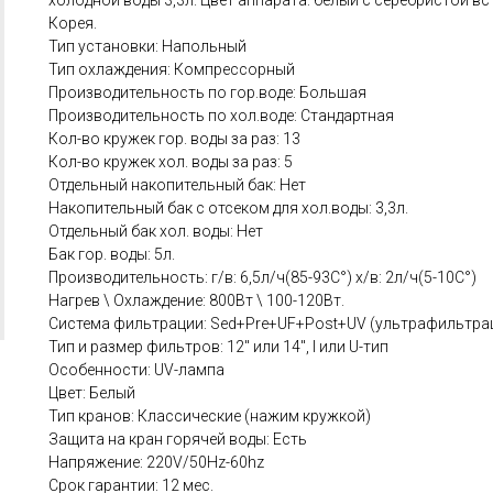
холодной воды 3,3л. Цвет аппарата: белый с серебристой в
Корея.
Тип установки: Напольный
Тип охлаждения: Компрессорный
Производительность по гор.воде: Большая
Производительность по хол.воде: Стандартная
Кол-во кружек гор. воды за раз: 13
Кол-во кружек хол. воды за раз: 5
Отдельный накопительный бак: Нет
Накопительный бак с отсеком для хол.воды: 3,3л.
Отдельный бак хол. воды: Нет
Бак гор. воды: 5л.
Производительность: г/в: 6,5л/ч(85-93C°) х/в: 2л/ч(5-10C°)
Нагрев \ Охлаждение: 800Вт \ 100-120Вт.
Система фильтрации: Sed+Pre+UF+Post+UV (ультрафильтрац
Тип и размер фильтров: 12" или 14", I или U-тип
Особенности: UV-лампа
Цвет: Белый
Тип кранов: Классические (нажим кружкой)
Защита на кран горячей воды: Есть
Напряжение: 220V/50Hz-60hz
Срок гарантии: 12 мес.