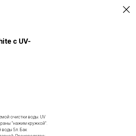
ite с UV-
емой очистки воды. UV
раны "нажим кружкой".
 воды 5л. Бак