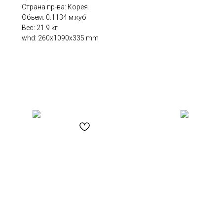
Страна пр-ва: Корея
Объем: 0.1134 м.куб
Вес: 21.9 кг
whd: 260x1090x335 mm