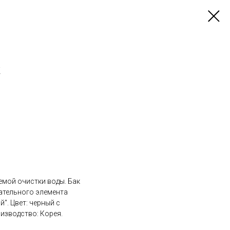
k
мой очистки воды. Бак
вательного элемента
". Цвет: черный с
изводство: Корея.