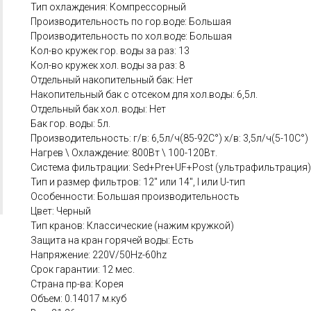
Тип охлаждения: Компрессорный
Производительность по гор.воде: Большая
Производительность по хол.воде: Большая
Кол-во кружек гор. воды за раз: 13
Кол-во кружек хол. воды за раз: 8
Отдельный накопительный бак: Нет
Накопительный бак с отсеком для хол.воды: 6,5л.
Отдельный бак хол. воды: Нет
Бак гор. воды: 5л.
Производительность: г/в: 6,5л/ч(85-92C°) х/в: 3,5л/ч(5-10C°)
Нагрев \ Охлаждение: 800Вт \ 100-120Вт.
Система фильтрации: Sed+Pre+UF+Post (ультрафильтрация)
Тип и размер фильтров: 12" или 14", I или U-тип
Особенности: Большая производительность
Цвет: Черный
Тип кранов: Классические (нажим кружкой)
Защита на кран горячей воды: Есть
Напряжение: 220V/50Hz-60hz
Срок гарантии: 12 мес.
Страна пр-ва: Корея
Объем: 0.14017 м.куб