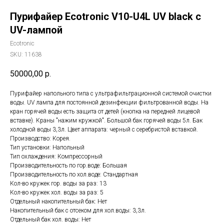
Пурифайер Ecotronic V10-U4L UV black с
UV-лампой
Ecotronic
SKU:
11638
50000,00
р.
Пурифайер напольного типа с ультрафильтрационной системой очистки
воды. UV лампа для постоянной дезинфекции фильтрованной воды. На
кран горячей воды есть защита от детей (кнопка на передней лицевой
вставке). Краны "нажим кружкой". Большой бак горячей воды 5л. Бак
холодной воды 3,3л. Цвет аппарата: черный с серебристой вставкой.
Производство: Корея.
Тип установки: Напольный
Тип охлаждения: Компрессорный
Производительность по гор.воде: Большая
Производительность по хол.воде: Стандартная
Кол-во кружек гор. воды за раз: 13
Кол-во кружек хол. воды за раз: 5
Отдельный накопительный бак: Нет
Накопительный бак с отсеком для хол.воды: 3,3л.
Отдельный бак хол. воды: Нет