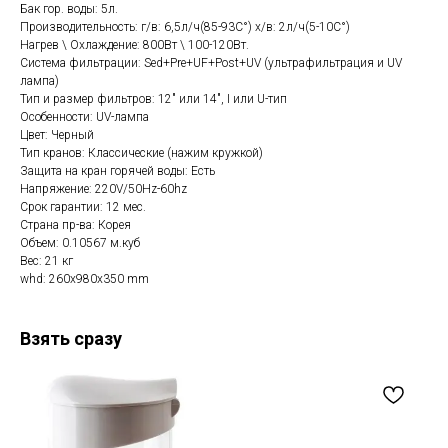
Бак гор. воды: 5л.
Производительность: г/в: 6,5л/ч(85-93C°) х/в: 2л/ч(5-10C°)
Нагрев \ Охлаждение: 800Вт \ 100-120Вт.
Система фильтрации: Sed+Pre+UF+Post+UV (ультрафильтрация и UV
лампа)
Тип и размер фильтров: 12" или 14", I или U-тип
Особенности: UV-лампа
Цвет: Черный
Тип кранов: Классические (нажим кружкой)
Защита на кран горячей воды: Есть
Напряжение: 220V/50Hz-60hz
Срок гарантии: 12 мес.
Страна пр-ва: Корея
Объем: 0.10567 м.куб
Вес: 21 кг
whd: 260x980x350 mm
Взять сразу