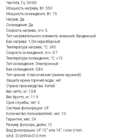
Частота, Гц: 50-60
Мощность нагрева, Вт: 550
Мощность охлаждения, Вт: 75
Нагрев: Да
Охлаждение: Да
Скорость нагрева, л/ч: 5
Тип нагревательного элемента: внешний, бандажный
Бак нагрева: 1,0л/неразборный
Температура нагрева, °С: ≥90
Скорость охлаждения, л/ч: 0.7
Температура охлаждения, °С: ≤15
Тип охлаждения: Электронный
Бак охлаждения: 0,8л
Тип кранов: Классические (нажим кружкой)
Защита крана горячей воды: нет
Страна производства: Китай
Вес нетто, кг: 10.8
Вес брутто, кг: 11.9
Срок службы, лет: 5
Система фильтрации: UF
Количество пользователей, чел: 10
Гарантия, мес: 24
Размер фильтра, дюйм: 12
Вид фильтрации: UF 12" или 14", I или U-тип
whd: 310x950x310 mm