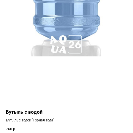
Бутыль с водой
Ст
Бутыль с водой "Горная вода"
760
р.
1 1