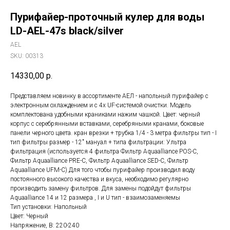
Пурифайер-проточный кулер для воды
LD-AEL-47s black/silver
AEL
SKU:
00313
14330,00
р.
Представляем новинку в ассортименте АЕЛ - напольный пурифайер c
электронным охлаждением и с 4х UF-системой очистки. Модель
комплектована удобными краниками нажим чашкой. Цвет: черный
корпус с серебрянными вставками, серебряными кранами, боковые
панели черного цвета. кран врезки + трубка 1/4 - 3 метра фильтры тип - I
тип фильтры размер - 12" мануал + типа фильтрации: Ультра
фильтрация (используется 4 фильтра Фильтр Aquaalliance POS-C,
Фильтр Aquaalliance PRE-C, Фильтр Aquaalliance SED-C, Фильтр
Aquaalliance UFM-C) Для того чтобы пурифайер производил воду
постоянного высокого качества и вкуса, необходимо регулярно
производить замену фильтров. Для замены подойдут фильтры
Aquaalliance 14 и 12 размера , I и U тип - взаимозаменяемы
Тип установки: Напольный
Цвет: Черный
Напряжение, В: 220-240