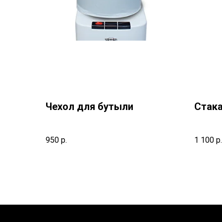
Чехол для бутыли
Стак
950
р.
1 100
р.