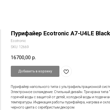
Пурифайер Ecotronic A7-U4LE Blac
Ecotronic
SKU:
12669
16700,00
р.
Добавить в корзину
Пурифайер напольного типа с ультрафильтрационной сист
Электронное охлаждение. Стильный дизайн. Три крана типа 
горячей воды с защитой от детей, холодной воды и подачи 
температуры. Индикация работы пурифайера, нагрева и охл
черного цвета с серебристым декором.