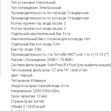
Тип установки: Напольный
Тип охлаждения: Электронный
Производительность по гор.воде: Стандартная
Производительность по хол.воде: Стандартная
Кол-во кружек гор. воды за раз: 2
Кол-во кружек хол. воды за раз: 2
Отдельный накопительный бак: Есть
Накопительный бак с отсеком для хол.воды: Нет
Отдельный бак хол. воды: 0,6л.
Бак гор. воды: 0,8л.
Производительность: г/в: 5л/ч(85-94C°) х/в: 1 л/ч (12-13 C°)
Нагрев \ Охлаждение: 500Вт \ 70-80Вт.
Система фильтрации: Sed+Pre+UF+Post (ультрафильтрация)
Тип и размер фильтров: 12" или 14", I или U-тип
Цвет: Черный
Тип кранов: Клавиши
Защита на кран горячей воды: Есть
Напряжение: 220V/50Hz-60hz
Срок гарантии: 12 мес.
Страна пр-ва: Китай
Объем: 0.15555 м.куб