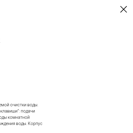
k
емой очистки воды.
"клавиши": подачи
воды комнатной
аждения воды. Корпус