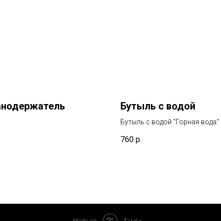
анодержатель
Бутыль с водой
Бутыль с водой "Горная вода"
760
р.
Tilda
Made on