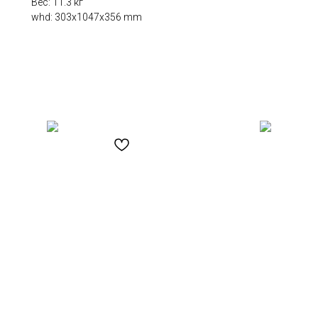
Вес: 11.3 кг
whd: 303x1047x356 mm