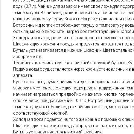
Кулер оснащен двумя чайниками: для заварки чая (объемом 0
воды (0,7 л). Чайник для заварки имеет свое ложе для подо
температуры. В чайнике для кипячения вода начинает нагре
нажатия на кнопку горячей воды. Нагрев отключается при д
Встроенный дисплей отображает текущую температуру воды.
остыла, можно включить нагрев соответствующей кнопкой
Холодная вода подается из того же крана с помощью специ
Шкафчик для хранения посуды и продуктов находится под в
Бутыль устанавливается в нижний шкафчик. Цвета стальной
ассортименте.
Техническая новинка кулера с нижней загрузкой бутыли. Ку
Подача воды осуществляется через кран, установленный в 
аппарата.
Кулер оснащен двумя чайниками: для заварки чая и для кип
заварки имеет свое ложе для подогрева и поддержания тем
начинает нагреваться при двойном нажатии кнопки горячей
отключается при достижении 100 °С. Встроенный дисплей 
температуру воды. Если вода в чайнике остыла, можно вкл
соответствующей кнопкой.
Холодная вода подается из того же крана с помощью специ
Шкафчик для хранения посуды и продуктов находится под в
Бутыль устанавливается в нижний шкафчик.