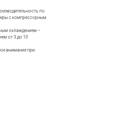
оизводительность по
улеры с компрессорным
нным охлаждением –
ем от 3 до 10
бое внимание при