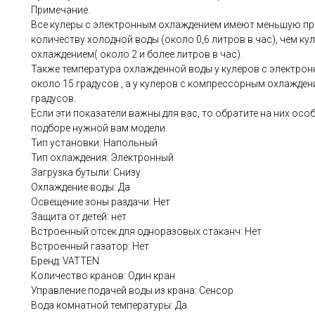
Примечание.
Все кулеры с электронным охлаждением имеют меньшую пр
количеству холодной воды (около 0,6 литров в час), чем к
охлаждением( около 2 и более литров в час).
Также температура охлажденной воды у кулеров с электро
около 15 градусов , а у кулеров с компрессорным охлаждени
градусов.
Если эти показатели важны для вас, то обратите на них осо
подборе нужной вам модели.
Тип установки: Напольный
Тип охлаждения: Электронный
Загрузка бутыли: Снизу
Охлаждение воды: Да
Освещение зоны раздачи: Нет
Защита от детей: нет
Встроенный отсек для одноразовых стаканч: Нет
Встроенный газатор: Нет
Бренд: VATTEN
Количество кранов: Один кран
Управление подачей воды из крана: Сенсор
Вода комнатной температуры: Да