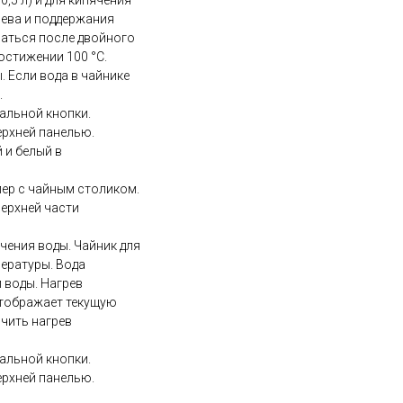
,5 л) и для кипячения
грева и поддержания
ваться после двойного
остижении 100 °С.
 Если вода в чайнике
.
альной кнопки.
ерхней панелью.
 и белый в
лер с чайным столиком.
верхней части
ячения воды. Чайник для
пературы. Вода
 воды. Нагрев
отображает текущую
ючить нагрев
альной кнопки.
ерхней панелью.