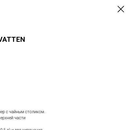
 VATTEN
лер с чайным столиком.
верхней части