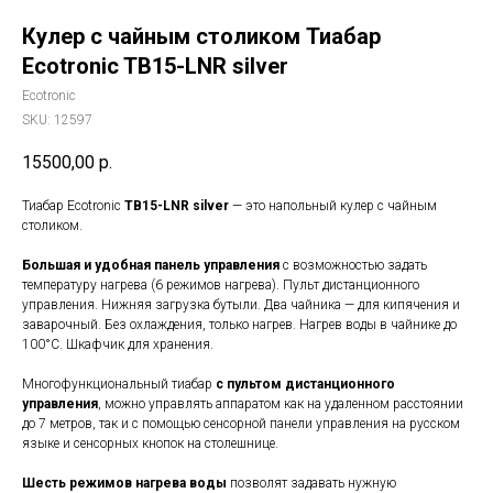
Кулер с чайным столиком Тиабар
Ecotronic TB15-LNR silver
Ecotronic
SKU:
12597
15500,00
р.
Тиабар Ecotronic
TB15-LNR silver
— это напольный кулер с чайным
столиком.
Большая и удобная панель управления
с возможностью задать
температуру нагрева (6 режимов нагрева). Пульт дистанционного
управления. Нижняя загрузка бутыли. Два чайника — для кипячения и
заварочный. Без охлаждения, только нагрев. Нагрев воды в чайнике до
100°С. Шкафчик для хранения.
Многофункциональный тиабар
с пультом дистанционного
управления
, можно управлять аппаратом как на удаленном расстоянии
до 7 метров, так и с помощью сенсорной панели управления на русском
языке и сенсорных кнопок на столешнице.
Шесть режимов нагрева воды
позволят задавать нужную