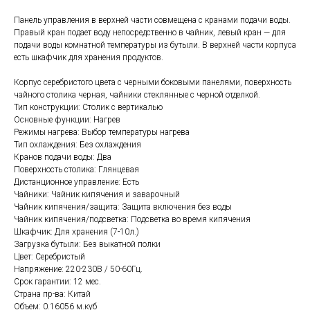
Панель управления в верхней части совмещена с кранами подачи воды.
Правый кран подает воду непосредственно в чайник, левый кран — для
подачи воды комнатной температуры из бутыли. В верхней части корпуса
есть шкафчик для хранения продуктов.
Корпус серебристого цвета с черными боковыми панелями, поверхность
чайного столика черная, чайники стеклянные с черной отделкой.
Тип конструкции: Столик с вертикалью
Основные функции: Нагрев
Режимы нагрева: Выбор температуры нагрева
Тип охлаждения: Без охлаждения
Кранов подачи воды: Два
Поверхность столика: Глянцевая
Дистанционное управление: Есть
Чайники: Чайник кипячения и заварочный
Чайник кипячения/защита: Защита включения без воды
Чайник кипячения/подсветка: Подсветка во время кипячения
Шкафчик: Для хранения (7-10л.)
Загрузка бутыли: Без выкатной полки
Цвет: Серебристый
Напряжение: 220-230В / 50-60Гц.
Срок гарантии: 12 мес.
Страна пр-ва: Китай
Объем: 0.16056 м.куб