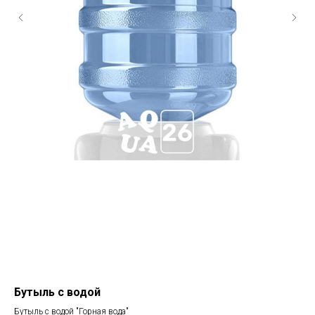
Бутыль с водой
Ст
Бутыль с водой "Горная вода"