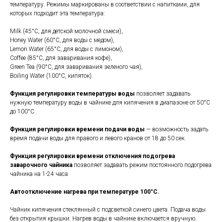
температуру. Режимы маркированы в соответствии с напитками, для
которых подходит эта температура:
Milk (45°С, для детской молочной смеси),
Honey Water (60°С, для воды с медом),
Lemon Water (65°С, для воды с лимоном),
Coffee (85°С, для заваривания кофе),
Green Tea (90°С, для заваривания зеленого чая),
Boiling Water (100°С, кипяток).
Функция регулировки температуры воды
позволяет задавать
нужную температуру воды в чайнике для кипячения в диапазоне от 50°С
до 100°С.
Функция регулировки времени подачи воды
— возможность задать
время подачи воды для правого и левого кранов от 18 до 50 сек.
Функция регулировки времени отключения подогрева
заварочного чайника
позволяет задавать режим постоянного подогрева
чайника на 1-24 часа.
Автоотключение нагрева при температуре 100°С.
Чайник кипячения стеклянный с
подсветкой синего цвета. Подача воды
без открытия крышки. Нагрев воды в чайнике включается вручную.