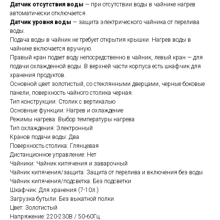
Датчик отсутствия воды
— при отсутствии воды в чайнике нагрев
автоматически отключается.
Датчик уровня воды
— защита электрического чайника от перелива
воды.
Подача воды в чайник не требует открытия крышки. Нагрев воды в
чайнике включается вручную.
Правый кран подает воду непосредственно в чайник, левый кран — для
подачи охлажденной воды. В верхней части корпуса есть шкафчик для
хранения продуктов.
Основной цвет золотистый, со стеклянными дверцами, черные боковые
панели, поверхность чайного столика черная.
Тип конструкции: Столик с вертикалью
Основные функции: Нагрев и охлаждение
Режимы нагрева: Выбор температуры нагрева
Тип охлаждения: Электронный
Кранов подачи воды: Два
Поверхность столика: Глянцевая
Дистанционное управление: Нет
Чайники: Чайник кипячения и заварочный
Чайник кипячения/защита: Защита от перелива и включения без воды
Чайник кипячения/подсветка: Без подсветки
Шкафчик: Для хранения (7-10л.)
Загрузка бутыли: Без выкатной полки
Цвет: Золотистый
Напряжение: 220-230В / 50-60Гц.