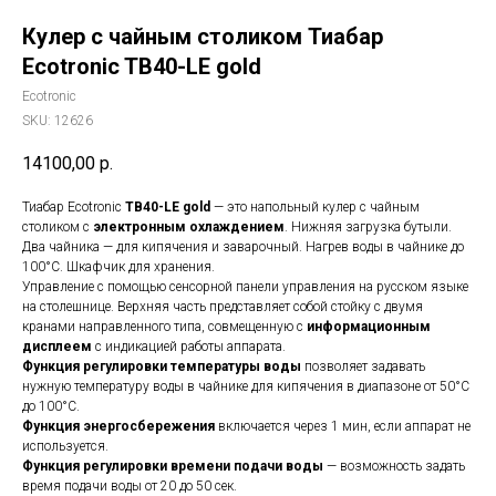
Кулер с чайным столиком Тиабар
Ecotronic TB40-LE gold
Ecotronic
SKU:
12626
14100,00
р.
Тиабар Ecotronic
TB40-LE gold
— это напольный кулер с чайным
столиком с
электронным охлаждением
. Нижняя загрузка бутыли.
Два чайника — для кипячения и заварочный. Нагрев воды в чайнике до
100°С. Шкафчик для хранения.
Управление с помощью сенсорной панели управления на русском языке
на столешнице. Верхняя часть представляет собой стойку с двумя
кранами направленного типа, совмещенную с
информационным
дисплеем
с индикацией работы аппарата.
Функция регулировки температуры воды
позволяет задавать
нужную температуру воды в чайнике для кипячения в диапазоне от 50°С
до 100°С.
Функция энергосбережения
включается через 1 мин, если аппарат не
используется.
Функция регулировки времени подачи воды
— возможность задать
время подачи воды от 20 до 50 сек.