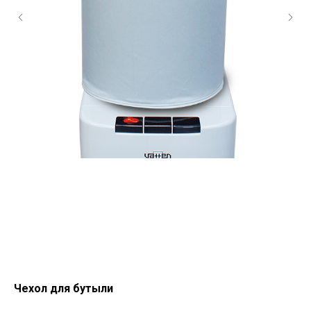
Чехол для бутыли
Бу
Бут