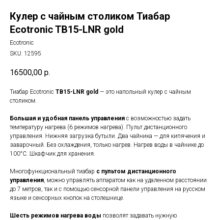
Кулер с чайным столиком Тиабар
Ecotronic TB15-LNR gold
Ecotronic
SKU:
12595
16500,00
р.
Тиабар Ecotronic
TB15-LNR gold
— это напольный кулер с чайным
столиком.
Большая и удобная панель управления
с возможностью задать
температуру нагрева (6 режимов нагрева). Пульт дистанционного
управления. Нижняя загрузка бутыли. Два чайника — для кипячения и
заварочный. Без охлаждения, только нагрев. Нагрев воды в чайнике до
100°С. Шкафчик для хранения.
Многофункциональный тиабар
с пультом дистанционного
управления
, можно управлять аппаратом как на удаленном расстоянии
до 7 метров, так и с помощью сенсорной панели управления на русском
языке и сенсорных кнопок на столешнице.
Шесть режимов нагрева воды
позволят задавать нужную