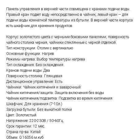
Панель управления в верхней части совмещена с кранами подачи воды.
Правый кран подает воду непосредственно в чайник, левый кран — для
подачи воды комнатной температуры из бутыли. В верхней части корпуса
есть шкафчик для хранения продуктов.
Корпус золотистого цвета с черными боковыми панелями, поверхность
чайного столика черная, чайники стеклянные с черной отделкой.
Тип конструкции: Столик с вертикалью
Основные функции: Нагрев
Режимы нагрева: Выбор температуры нагрева
Тип охлаждения: Без охлаждения
Кранов подачи воды: Два
Поверхность столика: Глянцевая
Дистанционное управление: Есть
Чайники: Чайник кипячения и заварочный
Чайник кипячения/защита: Защита включения без воды
Чайник кипячения/подсветка: Подсветка во время кипячения
Шкафчик: Для хранения (7-10л.)
Загрузка бутыли: Без выкатной полки
Цвет: Золотистый
Напряжение: 220-230В / 50-60Гц.
Срок гарантии: 12 мес.
Страна пр-ва: Китай
Объем: 0.16056 м.куб