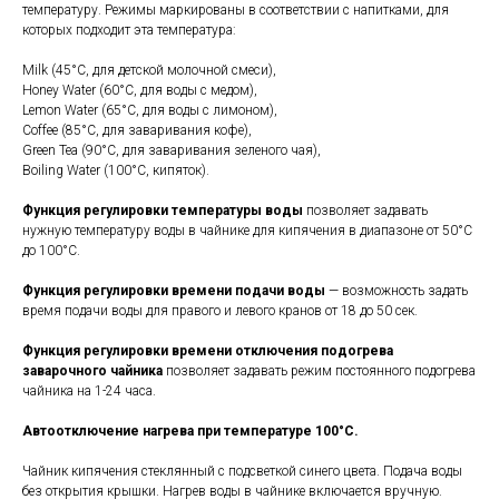
температуру. Режимы маркированы в соответствии с напитками, для
которых подходит эта температура:
Milk (45°С, для детской молочной смеси),
Honey Water (60°С, для воды с медом),
Lemon Water (65°С, для воды с лимоном),
Coffee (85°С, для заваривания кофе),
Green Tea (90°С, для заваривания зеленого чая),
Boiling Water (100°С, кипяток).
Функция регулировки температуры воды
позволяет задавать
нужную температуру воды в чайнике для кипячения в диапазоне от 50°С
до 100°С.
Функция регулировки времени подачи воды
— возможность задать
время подачи воды для правого и левого кранов от 18 до 50 сек.
Функция регулировки времени отключения подогрева
заварочного чайника
позволяет задавать режим постоянного подогрева
чайника на 1-24 часа.
Автоотключение нагрева при температуре 100°С.
Чайник кипячения стеклянный с
подсветкой синего цвета. Подача воды
без открытия крышки. Нагрев воды в чайнике включается вручную.