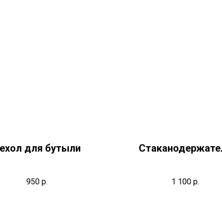
ехол для бутыли
Стаканодержате
950
р.
1 100
р.