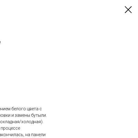
e
нием белого цвета с
новки и замены бутыли.
охладная/холодная).
 процессе
акончилась, на панели