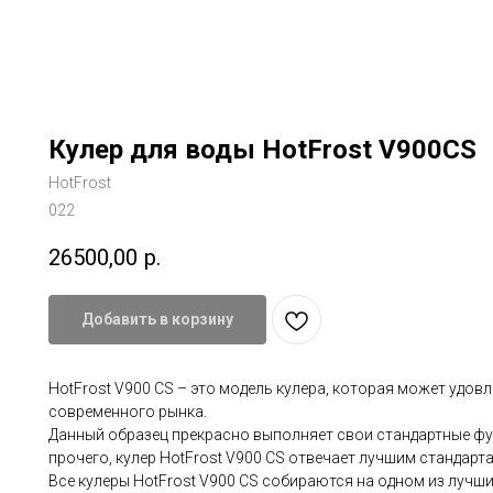
Кулер для воды HotFrost V900CS
HotFrost
022
26500,00
р.
Добавить в корзину
HotFrost V900 CS – это модель кулера, которая может удов
современного рынка.
Данный образец прекрасно выполняет свои стандартные фу
прочего, кулер HotFrost V900 CS отвечает лучшим стандарта
Все кулеры HotFrost V900 CS собираются на одном из лучш