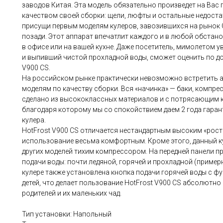
заводов Китая. Эта модель обязательно произведет на Вас 
качеством своей сборки: щели, люфты и остальные недоста
присущи первым моделям кулеров, завозившихся на рынок 
позади. Этот аппарат впечатлит каждого и в любой обстанов
в офисе или на вашей кухне. Даже посетитель, мимолетом у
и выпивший чистой прохладной воды, сможет оценить по до
V900 CS.
На российском рынке практически невозможно встретить 
моделям по качеству сборки. Вся «начинка» — баки, компрес
сделано из высококлассных материалов и с потрясающим 
благодаря которому мы со спокойствием даем 2 года гаран
кулера.
HotFrost V900 CS отличается нестандартным высоким «росто
использование весьма комфортным. Кроме этого, данный к
других моделей тихим компрессором. На передней панели пр
подачи воды: почти ледяной, горячей и прохладной (примерн
кулере также установлена кнопка подачи горячей воды с ф
детей, что делает пользование HotFrost V900 CS абсолютно
родителей и их маленьких чад.
Тип установки: Напольный