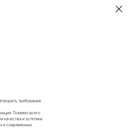
летворить требования
нкции. Помимо всего
м качества и эстетики.
их и современных