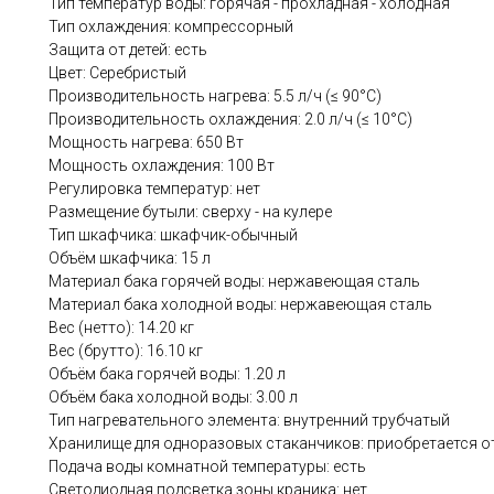
Тип температур воды: горячая - прохладная - холодная
Тип охлаждения: компрессорный
Защита от детей: есть
Цвет: Серебристый
Производительность нагрева: 5.5 л/ч (≤ 90°C)
Производительность охлаждения: 2.0 л/ч (≤ 10°C)
Мощность нагрева: 650 Вт
Мощность охлаждения: 100 Вт
Регулировка температур: нет
Размещение бутыли: сверху - на кулере
Тип шкафчика: шкафчик-обычный
Объём шкафчика: 15 л
Материал бака горячей воды: нержавеющая сталь
Материал бака холодной воды: нержавеющая сталь
Вес (нетто): 14.20 кг
Вес (брутто): 16.10 кг
Объём бака горячей воды: 1.20 л
Объём бака холодной воды: 3.00 л
Тип нагревательного элемента: внутренний трубчатый
Хранилище для одноразовых стаканчиков: приобретается о
Подача воды комнатной температуры: есть
Светодиодная подсветка зоны краника: нет