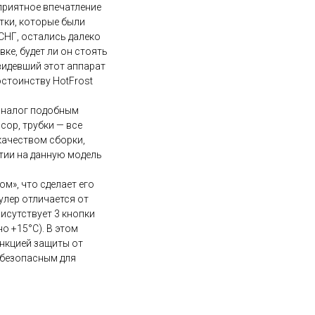
приятное впечатление
тки, которые были
СНГ, остались далеко
ке, будет ли он стоять
видевший этот аппарат
стоинству HotFrost
аналог подобным
сор, трубки — все
качеством сборки,
тии на данную модель
м», что сделает его
улер отличается от
исутствует 3 кнопки
о +15°C). В этом
ункцией защиты от
 безопасным для