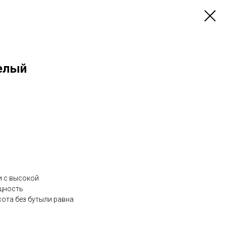
елый
и с высокой
ощность
сота без бутыли равна