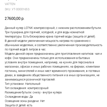
VATTEN
SKU:
УТ-00001653
27600,00
р.
Данный кулер L07NK компрессорный, с нижним расположением бутыли.
Три пушкрана для горячей, холодной, и для воды комнатной
температуры. Есть блокировка крана горячей воды (защита от детей).
В данной модели увеличенная мощность нагрева по сравнению с
обычными моделями, и соответственно увеличенная производительность
по горячей воде 8 литров в час.
Модели данной серии предназначены для приготовления напитков: чая и
кофе. Они предназначены только для использования в бытовых
условиях внутри помещения, например, на кухнях для персонала в
магазинах, офисах и иных рабочих помещениях; на фермах; клиентами
гостиниц, мини-отелей и иных мест временного проживания, в гостевых
домах, в заведениях общественного питания и в иных организациях, не
занимающихся розничной торговлей.
Тип установки: Напольный
Тип охлаждения: компрессорный
Размещение бутыли: снизу - внутри кулера
Охлаждение воды: Да
Освещение зоны раздачи: Нет
Защита от детей: есть