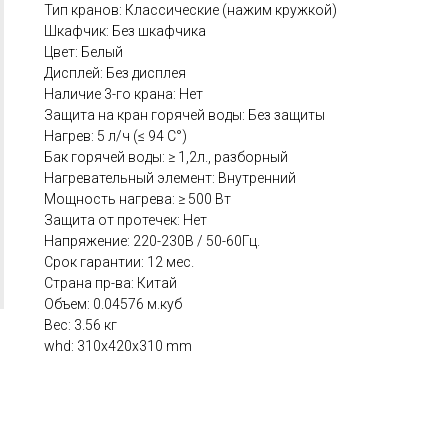
Тип кранов: Классические (нажим кружкой)
Шкафчик: Без шкафчика
Цвет: Белый
Дисплей: Без дисплея
Наличие 3-го крана: Нет
Защита на кран горячей воды: Без защиты
Нагрев: 5 л/ч (≤ 94 C°)
Бак горячей воды: ≥ 1,2л., разборный
Нагревательный элемент: Внутренний
Мощность нагрева: ≥ 500 Вт
Защита от протечек: Нет
Напряжение: 220-230В / 50-60Гц.
Срок гарантии: 12 мес.
Страна пр-ва: Китай
Объем: 0.04576 м.куб
Вес: 3.56 кг
whd: 310x420x310 mm