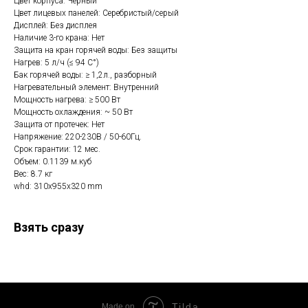
Цвет корпуса: Чёрный
Цвет лицевых панелей: Серебристый/серый
Дисплей: Без дисплея
Наличие 3-го крана: Нет
Защита на кран горячей воды: Без защиты
Нагрев: 5 л/ч (≤ 94 C°)
Бак горячей воды: ≥ 1,2л., разборный
Нагревательный элемент: Внутренний
Мощность нагрева: ≥ 500 Вт
Мощность охлаждения: ~ 50 Вт
Защита от протечек: Нет
Напряжение: 220-230В / 50-60Гц.
Срок гарантии: 12 мес.
Объем: 0.1139 м.куб
Вес: 8.7 кг
whd: 310x955x320 mm
Взять сразу
Tilda
Made on