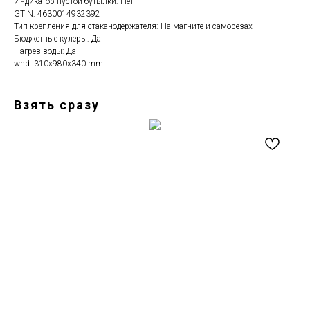
Индикатор пустой бутылки: Нет
GTIN: 4630014932392
Тип крепления для стаканодержателя: На магните и саморезах
Бюджетные кулеры: Да
Нагрев воды: Да
whd: 310x980x340 mm
Взять сразу