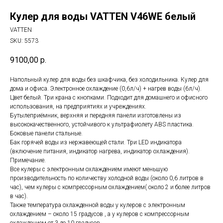
Кулер для воды VATTEN V46WE белый
VATTEN
SKU:
5573
9100,00
р.
Напольный кулер для воды без шкафчика, без холодильника. Кулер для
дома и офиса. Электронное охлаждение (0,6л/ч) + нагрев воды (6л/ч).
Цвет белый. Три крана с кнопками. Подходит для домашнего и офисного
использования, на предприятиях и учреждениях.
Бутылеприёмник, верхняя и передняя панели изготовлены из
высококачественного, устойчивого к ультрафиолету ABS пластика.
Боковые панели стальные.
Бак горячей воды из нержавеющей стали. Три LED индикатора
(включение питания, индикатор нагрева, индикатор охлаждения).
Примечание.
Все кулеры с электронным охлаждением имеют меньшую
производительность по количеству холодной воды (около 0,6 литров в
час), чем кулеры с компрессорным охлаждением( около 2 и более литров
в час).
Также температура охлажденной воды у кулеров с электронным
охлаждением – около 15 градусов , а у кулеров с компрессорным