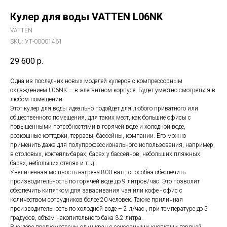
Кулер для воды VATTEN L06NK
VATTEN
SKU:
УТ-00001461
29 600
р.
Одна из последних новых моделей кулеров с компрессорным
охлаждением L06NK – в элегантном корпусе. Будет уместно смотреться в
любом помещении.
Этот кулер для воды идеально подойдет для любого приватного или
общественного помещения, для таких мест, как большие офисы с
повышенными потребностями в горячей воде и холодной воде,
роскошные коттеджи, террасы, бассейны, компании. Его можно
применить даже для полупрофессионального использования, например,
в столовых, коктейль-барах, барах у бассейнов, небольших пляжных
барах, небольших отелях и т. д.
Увеличенная мощность нагрева-800 ватт, способна обеспечить
производительность по горячей воде до 9 литров/час. Это позволит
обеспечить кипятком для заваривания чая или кофе - офис с
количеством сотрудников более 20 человек. Также приличная
производительность по холодной воде – 2 л/час , при температуре до 5
градусов, объем накопительного бака 3.2 литра.