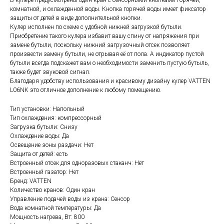
В кулере предусмотрены один кран с сенсорными кнопками горячей,
комнатной, и охлажденной воды. Кнопка горячей воды имеет фиксатор
защиты от детей в виде дополнительной кнопки.
Кулер исполнен по схеме с удобной нижней загрузкой бутыли.
Приобретение такого кулера избавит вашу спину от напряжения при
замене бутыли, поскольку нижний загрузочный отсек позволяет
произвести замену бутыли, не отрывая её от пола. А индикатор пустой
бутыли всегда подскажет вам о необходимости заменить пустую бутыль,
также будет звуковой сигнал.
Благодаря удобству использования и красивому дизайну кулер VATTEN
L06NK это отличное дополнение к любому помещению.
Тип установки: Напольный
Тип охлаждения: компрессорный
Загрузка бутыли: Снизу
Охлаждение воды: Да
Освещение зоны раздачи: Нет
Защита от детей: есть
Встроенный отсек для одноразовых стаканч: Нет
Встроенный газатор: Нет
Бренд: VATTEN
Количество кранов: Один кран
Управление подачей воды из крана: Сенсор
Вода комнатной температуры: Да
Мощность нагрева, Вт: 800