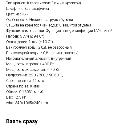
Тип кранов: Классические (нажим кружкой)
Шкафчик: Без шкафчика
Цвет: черный
Особенность: Нижняя загрузка бутыли
Защита на кран горячей воды: С защитой от детей
Функция самоочистки: Функция авто-дезинфекции UV-лампой
Нагрев: 5 л/ч (≤ 94 C°)
Охлаждение: 1 л/ч (≥ 10 C°)
Бак горячей воды: ≥ 0,8, не разборный
Бак холодной воды: ≥ 0,8л., (пищ. пластик)
Нагревательный элемент: Внутренний
Мощность нагрева: ≥ 430 Вт.
Мощность охлаждения: ~ 70 Вт
Напряжение: 220-230В / 50-60Гц.
Срок гарантии: 12 мес.
Страна пр-ва: Китай
Объем: 0.16031 м.куб
Вес: 12.3 кг
whd: 340x1065x340 mm
Взять сразу