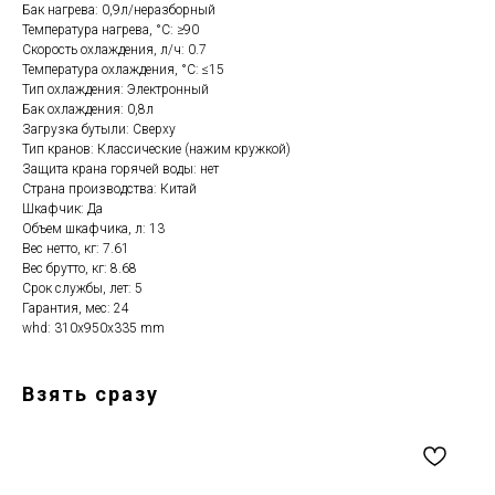
Бак нагрева: 0,9л/неразборный
Температура нагрева, °С: ≥90
Скорость охлаждения, л/ч: 0.7
Температура охлаждения, °С: ≤15
Тип охлаждения: Электронный
Бак охлаждения: 0,8л
Загрузка бутыли: Сверху
Тип кранов: Классические (нажим кружкой)
Защита крана горячей воды: нет
Страна производства: Китай
Шкафчик: Да
Объем шкафчика, л: 13
Вес нетто, кг: 7.61
Вес брутто, кг: 8.68
Срок службы, лет: 5
Гарантия, мес: 24
whd: 310x950x335 mm
Взять сразу