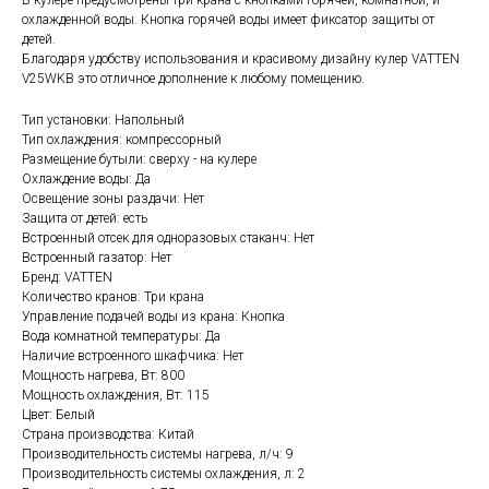
В кулере предусмотрены три крана с кнопками горячей, комнатной, и
охлажденной воды. Кнопка горячей воды имеет фиксатор защиты от
детей.
Благодаря удобству использования и красивому дизайну кулер VATTEN
V25WKB это отличное дополнение к любому помещению.
Тип установки: Напольный
Тип охлаждения: компрессорный
Размещение бутыли: сверху - на кулере
Охлаждение воды: Да
Освещение зоны раздачи: Нет
Защита от детей: есть
Встроенный отсек для одноразовых стаканч: Нет
Встроенный газатор: Нет
Бренд: VATTEN
Количество кранов: Три крана
Управление подачей воды из крана: Кнопка
Вода комнатной температуры: Да
Наличие встроенного шкафчика: Нет
Мощность нагрева, Вт: 800
Мощность охлаждения, Вт: 115
Цвет: Белый
Страна производства: Китай
Производительность системы нагрева, л/ч: 9
Производительность системы охлаждения, л: 2