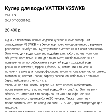
Кулер для воды VATTEN V25WKB
VATTEN
SKU:
УТ-00001462
20 400
р.
Одна из последних новых моделей кулеров с компрессорным
охлаждением V25WKB – в белом корпусе с холодильником, с верхним
расположением бутыли. Будет уместно смотреться в любом помещении.
Этот кулер для воды идеально подойдет для любого приватного или
общественного помещения, для таких мест, как большие офисы с
повышенными потребностями в горячей воде и холодной воде,
роскошные коттеджи, террасы, бассейны, компании. Его можно
применить даже для полупрофессионального использования, например,
в столовых, коктейль-барах, барах у бассейнов, небольших пляжных
барах, небольших отелях и т. д.
Увеличенная мощность нагрева-800 ватт, способна обеспечить
производительность по горячей воде до 9 литров/час. Это позволит
обеспечить кипятком для заваривания чая или кофе - офис с
количеством сотрудников более 20 человек. Также приличная
производительность по холодной воде – 2 л/час , при температуре до 5
градусов.