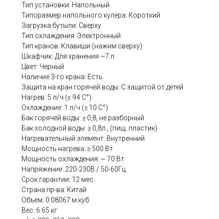
Тип установки: Напольный
Типоразмер напольного кулера: Короткий
Загрузка бутыли: Сверху
Тип охлаждения: Электронный
Тип кранов: Клавиши (нажим сверху)
Шкафчик: Для хранения ~7 л
Цвет: Черный
Наличие 3-го крана: Есть
Защита на кран горячей воды: С защитой от детей
Нагрев: 5 л/ч (≤ 94 C°)
Охлаждение: 1 л/ч (≥ 10 C°)
Бак горячей воды: ≥ 0,8, не разборный
Бак холодной воды: ≥ 0,8л., (пищ. пластик)
Нагревательный элемент: Внутренний
Мощность нагрева: ≥ 500 Вт
Мощность охлаждения: ~ 70 Вт
Напряжение: 220-230В / 50-60Гц.
Срок гарантии: 12 мес.
Страна пр-ва: Китай
Объем: 0.08067 м.куб
Вес: 6.65 кг