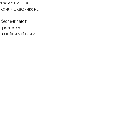
тров от места
чке или шкафчике на
обеспечивают
одной воды.
а любой мебели и