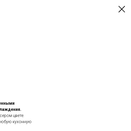
менными
хлаждения.
сером цвете.
 любую кухонную