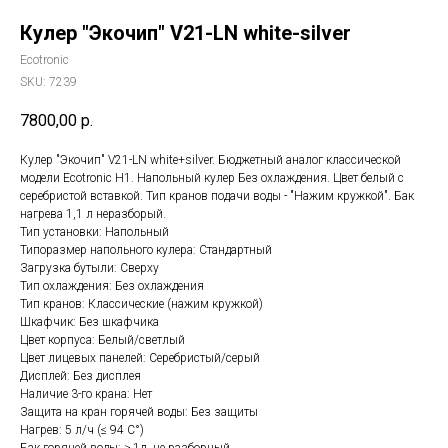
Кулер "Экочип" V21-LN white-silver
Ecotronic
SKU:
7239
7800,00
р.
Кулер "Экочип" V21-LN white+silver. Бюджетный аналог классической
модели Ecotronic Н1. Напольный кулер Без охлаждения. Цвет белый с
серебристой вставкой. Тип кранов подачи воды - "Нажим кружкой". Бак
нагрева 1,1 л неразборый.
Тип установки: Напольный
Типоразмер напольного кулера: Стандартный
Загрузка бутыли: Сверху
Тип охлаждения: Без охлаждения
Тип кранов: Классические (нажим кружкой)
Шкафчик: Без шкафчика
Цвет корпуса: Белый/светлый
Цвет лицевых панелей: Серебристый/серый
Дисплей: Без дисплея
Наличие 3-го крана: Нет
Защита на кран горячей воды: Без защиты
Нагрев: 5 л/ч (≤ 94 C°)