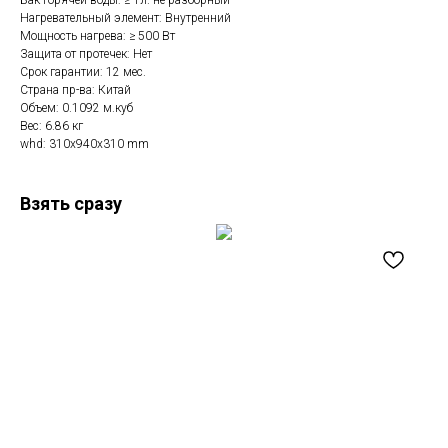
Бак горячей воды: ≥ 1л. не разборный
Нагревательный элемент: Внутренний
Мощность нагрева: ≥ 500 Вт
Защита от протечек: Нет
Срок гарантии: 12 мес.
Страна пр-ва: Китай
Объем: 0.1092 м.куб
Вес: 6.86 кг
whd: 310x940x310 mm
Взять сразу