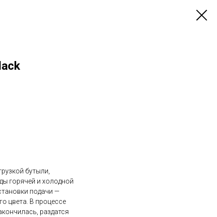
lack
грузкой бутыли,
ды горячей и холодной
остановки подачи —
о цвета. В процессе
закончилась, раздатся