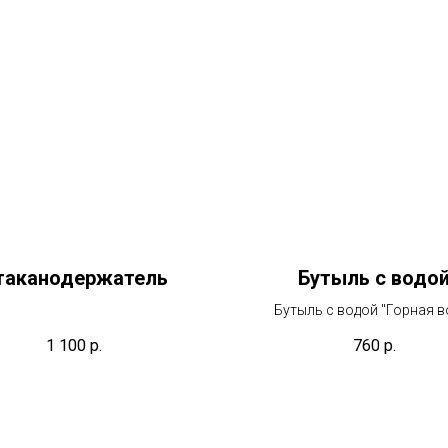
таканодержатель
Бутыль с водо
Бутыль с водой "Горная в
1 100
р.
760
р.