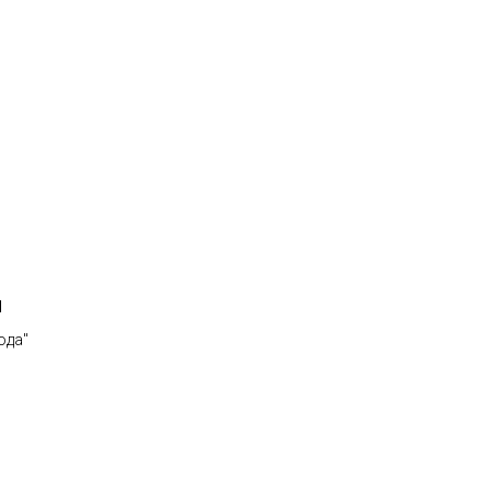
й
ода"