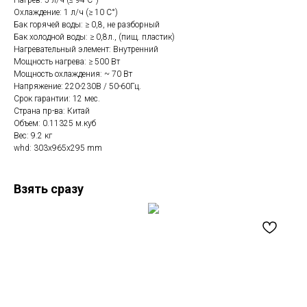
Нагрев: 5 л/ч (≤ 94 C°)
Охлаждение: 1 л/ч (≥ 10 C°)
Бак горячей воды: ≥ 0,8, не разборный
Бак холодной воды: ≥ 0,8л., (пищ. пластик)
Нагревательный элемент: Внутренний
Мощность нагрева: ≥ 500 Вт
Мощность охлаждения: ~ 70 Вт
Напряжение: 220-230В / 50-60Гц.
Срок гарантии: 12 мес.
Страна пр-ва: Китай
Объем: 0.11325 м.куб
Вес: 9.2 кг
whd: 303x965x295 mm
Взять сразу