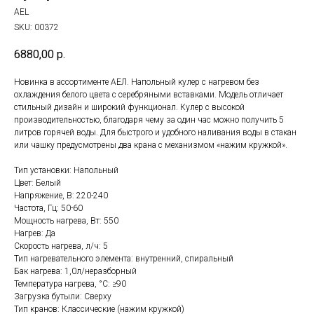
AEL
SKU:
00372
6880,00
р.
Новинка в ассортименте АЕЛ. Напольный кулер с нагревом без
охлаждения белого цвета с серебряными вставками. Модель отличает
стильный дизайн и широкий функционал. Кулер с высокой
производительностью, благодаря чему за один час можно получить 5
литров горячей воды. Для быстрого и удобного наливания воды в стакан
или чашку предусмотрены два крана с механизмом «нажим кружкой».
Тип установки: Напольный
Цвет: Белый
Напряжение, В: 220-240
Частота, Гц: 50-60
Мощность нагрева, Вт: 550
Нагрев: Да
Скорость нагрева, л/ч: 5
Тип нагревательного элемента: внутренний, спиральный
Бак нагрева: 1,0л/неразборный
Температура нагрева, °С: ≥90
Загрузка бутыли: Сверху
Тип кранов: Классические (нажим кружкой)