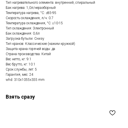
Тип нагревательного элемента: внутренний, спиральный
Бак нагрева: 1,0л/неразборный
Температура нагрева, °С: ≥85-95
Скорость охлаждения, л/ч: 0.7
Температура охлаждения, °С: ≤10-15
Тип охлаждения: Электронный
Бак охлаждения: 0,6л
Загрузка бутыли: Снизу
Тип кранов: Классические (нажим кружкой)
Защита крана горячей воды: да
Страна производства: Китай
Вес нетто, кг: 9.1
Вес брутто, кг: 10.1
Срок службы, лет: 5
Гарантия, мес: 24
whd: 310x1055x355 mm
Взять сразу