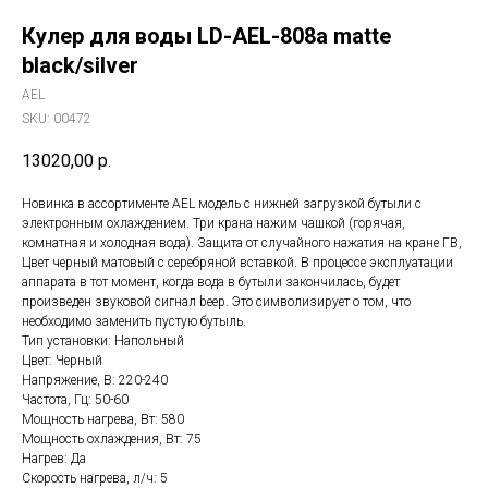
Кулер для воды LD-AEL-808a matte
black/silver
AEL
SKU:
00472
13020,00
р.
Новинка в ассортименте AEL модель с нижней загрузкой бутыли с
электронным охлаждением. Три крана нажим чашкой (горячая,
комнатная и холодная вода). Защита от случайного нажатия на кране ГВ,
Цвет черный матовый с серебряной вставкой. В процессе эксплуатации
аппарата в тот момент, когда вода в бутыли закончилась, будет
произведен звуковой сигнал beep. Это символизирует о том, что
необходимо заменить пустую бутыль.
Тип установки: Напольный
Цвет: Черный
Напряжение, В: 220-240
Частота, Гц: 50-60
Мощность нагрева, Вт: 580
Мощность охлаждения, Вт: 75
Нагрев: Да
Скорость нагрева, л/ч: 5