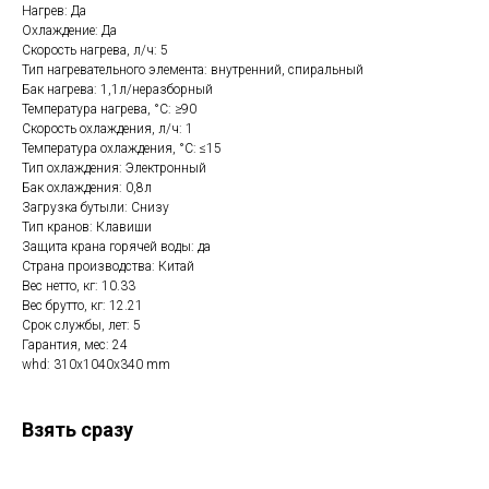
Нагрев: Да
Охлаждение: Да
Скорость нагрева, л/ч: 5
Тип нагревательного элемента: внутренний, спиральный
Бак нагрева: 1,1л/неразборный
Температура нагрева, °С: ≥90
Скорость охлаждения, л/ч: 1
Температура охлаждения, °С: ≤15
Тип охлаждения: Электронный
Бак охлаждения: 0,8л
Загрузка бутыли: Снизу
Тип кранов: Клавиши
Защита крана горячей воды: да
Страна производства: Китай
Вес нетто, кг: 10.33
Вес брутто, кг: 12.21
Срок службы, лет: 5
Гарантия, мес: 24
whd: 310x1040x340 mm
Взять сразу