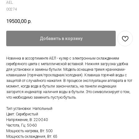
AEL
00274
19500,00
р.
Добавить в корзину
Новинка в ассортименте АЕЛ - кулер с электронным охлаждением
серебряного цвета с металлической вставкой. Нижняя загрузка удобна
для установки и замены бутыли. Модель оснащена тремя краниками-
клавишами (горячая/прохладная/холодная). Клавиша горячей воды с
защитой от случайного нажатия. В процессе эксплуатации аппарата в тот
момент, когда вода в бутыли закончилась, на панели индикации
загорится индикатор наличия воды в бутыли. Это символизирует о том,
что необходимо заменить пустую бутыль.
Тип установки: Напольный
Цвет: Серебристый
Напряжение, В: 220-240
Частота, Гц: 50-60
Мощность нагрева, Вт: 500
Мощность охлаждения, Вт: 65