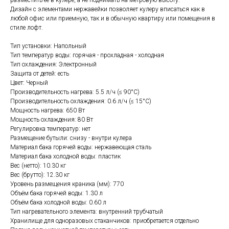
разместить ее в кулере, а не поднимать на метровую высоту.
Дизайн с элементами нержавейки позволяет кулеру вписаться как в
любой офис или приемную, так и в обычную квартиру или помещения в
стиле лофт.
Тип установки: Напольный
Тип температур воды: горячая - прохладная - холодная
Тип охлаждения: Электронный
Защита от детей: есть
Цвет: Черный
Производительность нагрева: 5.5 л/ч (≤ 90°C)
Производительность охлаждения: 0.6 л/ч (≤ 15°C)
Мощность нагрева: 650 Вт
Мощность охлаждения: 80 Вт
Регулировка температур: нет
Размещение бутыли: снизу - внутри кулера
Материал бака горячей воды: нержавеющая сталь
Материал бака холодной воды: пластик
Вес (нетто): 10.30 кг
Вес (брутто): 12.30 кг
Уровень размещения краника (мм): 770
Объём бака горячей воды: 1.30 л
Объём бака холодной воды: 0.60 л
Тип нагревательного элемента: внутренний трубчатый
Хранилище для одноразовых стаканчиков: приобретается отдельно