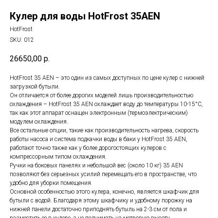
Кулер для воды HotFrost 35AEN
HotFrost
SKU:
012
26650,00
р.
HotFrost 35 AEN – это один из самых доступных по цене кулер с нижней
загрузкой бутыли.
Он отличается от более дорогих моделей лишь производительностью
охлаждения – HotFrost 35 AEN охлаждает воду до температуры 10-15°C,
так как этот аппарат оснащен электронным (термоэлектрическим)
модулем охлаждения.
Все остальные опции, такие как производительность нагрева, скорость
работы насоса и система подкачки воды в баки у HotFrost 35 AEN,
работают точно также как у более дорогостоящих кулеров с
компрессорным типом охлаждения.
Ручки на боковых панелях и небольшой вес (около 10 кг) 35 AEN
позволяют без серьезных усилий перемещать его в пространстве, что
удобно для уборки помещения.
Основной особенностью этого кулера, конечно, является шкафчик для
бутыли с водой. Благодаря этому шкафчику и удобному порожку на
нижней панели достаточно приподнять бутыль на 2-3 см от пола и