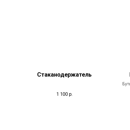
Стаканодержатель
Бут
1 100
р.