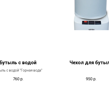
Бутыль с водой
Чехол для буты
ыль с водой "Горная вода"
760
р.
950
р.