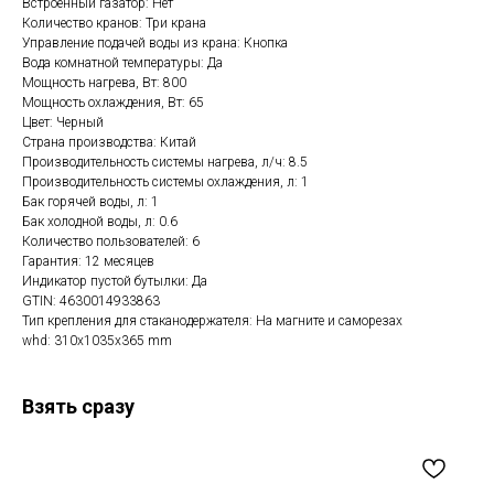
Встроенный газатор: Нет
Количество кранов: Три крана
Управление подачей воды из крана: Кнопка
Вода комнатной температуры: Да
Мощность нагрева, Вт: 800
Мощность охлаждения, Вт: 65
Цвет: Черный
Страна производства: Китай
Производительность системы нагрева, л/ч: 8.5
Производительность системы охлаждения, л: 1
Бак горячей воды, л: 1
Бак холодной воды, л: 0.6
Количество пользователей: 6
Гарантия: 12 месяцев
Индикатор пустой бутылки: Да
GTIN: 4630014933863
Тип крепления для стаканодержателя: На магните и саморезах
whd: 310x1035x365 mm
Взять сразу