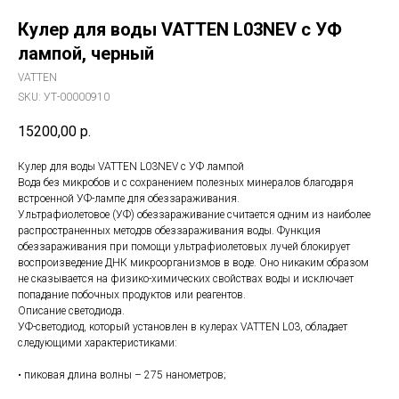
Кулер для воды VATTEN L03NEV c УФ
лампой, черный
VATTEN
SKU:
УТ-00000910
15200,00
р.
Кулер для воды VATTEN L03NEV c УФ лампой
Вода без микробов и с сохранением полезных минералов благодаря
встроенной УФ-лампе для обеззараживания.
Ультрафиолетовое (УФ) обеззараживание считается одним из наиболее
распространенных методов обеззараживания воды. Функция
обеззараживания при помощи ультрафиолетовых лучей блокирует
воспроизведение ДНК микроорганизмов в воде. Оно никаким образом
не сказывается на физико-химических свойствах воды и исключает
попадание побочных продуктов или реагентов.
Описание светодиода.
УФ-светодиод, который установлен в кулерах VATTEN L03, обладает
следующими характеристиками:
• пиковая длина волны – 275 нанометров;