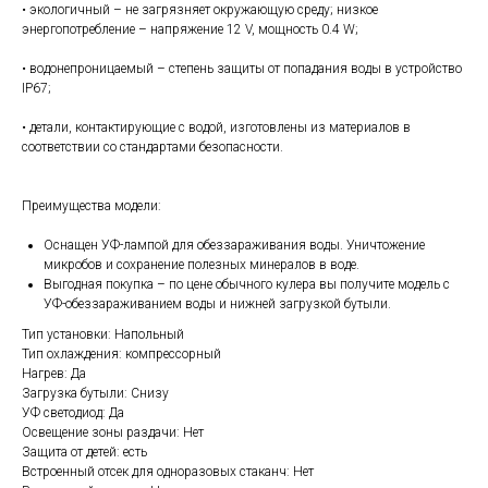
• экологичный – не загрязняет окружающую среду; низкое
энергопотребление – напряжение 12 V, мощность 0.4 W;
• водонепроницаемый – степень защиты от попадания воды в устройство
IP67;
• детали, контактирующие с водой, изготовлены из материалов в
соответствии со стандартами безопасности.
Преимущества модели:
Оснащен УФ-лампой для обеззараживания воды. Уничтожение
микробов и сохранение полезных минералов в воде.
Выгодная покупка – по цене обычного кулера вы получите модель с
УФ-обеззараживанием воды и нижней загрузкой бутыли.
Тип установки: Напольный
Тип охлаждения: компрессорный
Нагрев: Да
Загрузка бутыли: Снизу
УФ светодиод: Да
Освещение зоны раздачи: Нет
Защита от детей: есть
Встроенный отсек для одноразовых стаканч: Нет