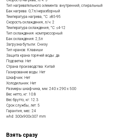
Скорость нагрева, л/ч: 5
Тип нагревательного элемента: внутренний, спиральный
Бак нагрева: 0,7л/неразборный
Температура нагрева, °С: ≥85-95
Скорость охлаждения, л/ч: 2
Температура охлаждения, °С: ≤4-12
Тип охлаждения: компрессорный
Бак охлаждения: 2,5л
Загрузка бутыли: Снизу
Тип кранов: Клавиши
Защита крана горячей воды: да
Подсветка: Нет
Страна производства: Китай
Газирование воды: Нет
Шкафчик: Нет
Холодильник: Нет
Размеры шкафчика, мм: 240 x 290 x 500
Вес нетто, кг: 10.8
Вес брутто, кг: 12.3
Срок службы, лет: 5
Гарантия, мес: 24
whd: 300x900x307 mm
Взять сразу