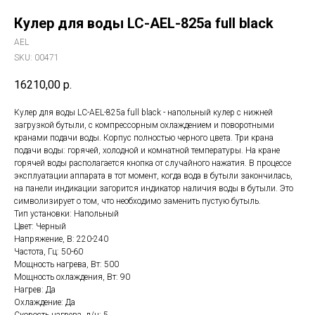
Кулер для воды LC-AEL-825a full black
AEL
SKU:
00471
16210,00
р.
Кулер для воды LC-AEL-825a full black - напольный кулер с нижней
загрузкой бутыли, с компрессорным охлаждением и поворотными
кранами подачи воды. Корпус полностью черного цвета. Три крана
подачи воды: горячей, холодной и комнатной температуры. На кране
горячей воды располагается кнопка от случайного нажатия. В процессе
эксплуатации аппарата в тот момент, когда вода в бутыли закончилась,
на панели индикации загорится индикатор наличия воды в бутыли. Это
символизирует о том, что необходимо заменить пустую бутыль.
Тип установки: Напольный
Цвет: Черный
Напряжение, В: 220-240
Частота, Гц: 50-60
Мощность нагрева, Вт: 500
Мощность охлаждения, Вт: 90
Нагрев: Да
Охлаждение: Да