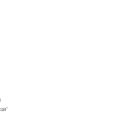
й
ода"