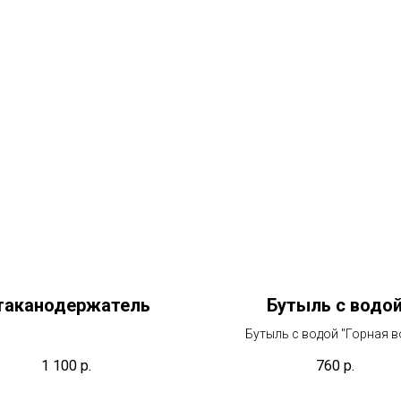
таканодержатель
Бутыль с водо
Бутыль с водой "Горная в
1 100
р.
760
р.