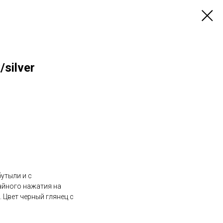
silver
бутыли и с
айного нажатия на
 Цвет черный глянец с