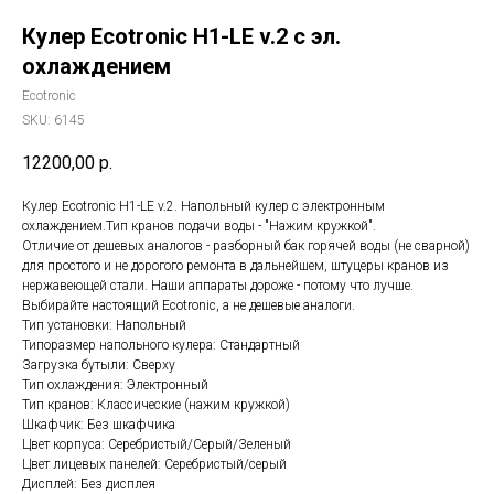
Кулер Ecotronic H1-LE v.2 с эл.
охлаждением
Ecotronic
SKU:
6145
12200,00
р.
Кулер Ecotronic H1-LE v.2. Напольный кулер с электронным
охлаждением.Тип кранов подачи воды - "Нажим кружкой".
Отличие от дешевых аналогов - разборный бак горячей воды (не сварной)
для простого и не дорогого ремонта в дальнейшем, штуцеры кранов из
нержавеющей стали. Наши аппараты дороже - потому что лучше.
Выбирайте настоящий Ecotronic, а не дешевые аналоги.
Тип установки: Напольный
Типоразмер напольного кулера: Стандартный
Загрузка бутыли: Сверху
Тип охлаждения: Электронный
Тип кранов: Классические (нажим кружкой)
Шкафчик: Без шкафчика
Цвет корпуса: Серебристый/Серый/Зеленый
Цвет лицевых панелей: Серебристый/серый
Дисплей: Без дисплея