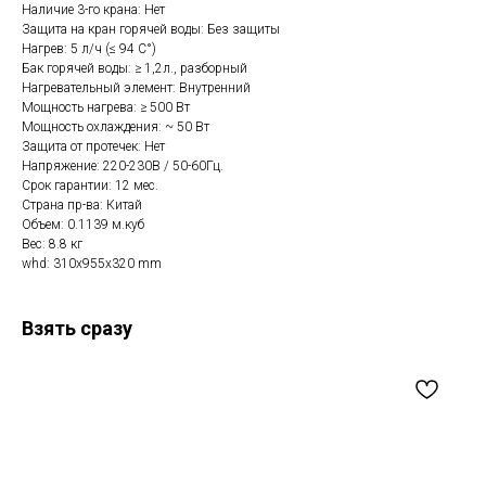
Наличие 3-го крана: Нет
Защита на кран горячей воды: Без защиты
Нагрев: 5 л/ч (≤ 94 C°)
Бак горячей воды: ≥ 1,2л., разборный
Нагревательный элемент: Внутренний
Мощность нагрева: ≥ 500 Вт
Мощность охлаждения: ~ 50 Вт
Защита от протечек: Нет
Напряжение: 220-230В / 50-60Гц.
Срок гарантии: 12 мес.
Страна пр-ва: Китай
Объем: 0.1139 м.куб
Вес: 8.8 кг
whd: 310x955x320 mm
Взять сразу