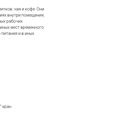
итков: чая и кофе. Они
иях внутри помещения,
иных рабочих
 иных мест временного
 питания и в иных
" кран