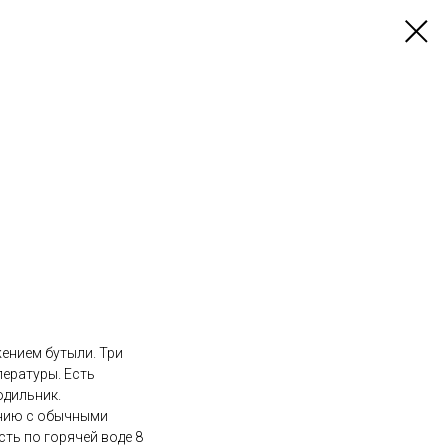
ением бутыли. Три
пературы. Есть
одильник.
ению с обычными
ть по горячей воде 8