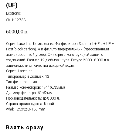
(UF)
Ecotronic
SKU:
12733
6000,00
р.
Серия Laserline. Комплект из 4-х фильтров Sediment + Pre + UF +
Post(block carbon). 4-й фильтр твердотельный (прессованный
активированный уголь). Фильтры с конструкцией защиты
соединений. Размер 12 дюймов. I-type. Ресурс 2000 - 8000 л в
зависимости от качества исходной воды.
Серия: Laserline
Типоразмер в дюймах: 12
Тип фильтра: I-тип
Размер коннекторов: 1/4" (6,35мм)
Диаметр фильтра: 61-62мм
Производительность: до 8000 л.
Страна производства: Китай
whd: 125x320x135 mm
Взять сразу